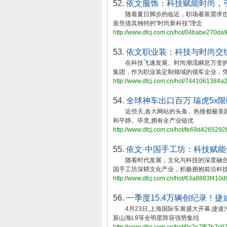
52.
依文服饰：科技赋能时尚，
随着夏日脚步的临近，职场着装需求也随
装凭借其独特的“时尚新科技”理念
http://www.dfcj.com.cn/hot/04babe270d
53.
依文职业装：科技与时尚交
在科技飞速发展、时尚潮流瞬息万变的当
集团，作为职业装定制领域的领军企业，
http://www.dfcj.com.cn/hot/7441061384
54.
全球神车出口百万 瑞虎5x
近些天,各大网站的头条、热搜都被美国堪
和平静。毕竟,拥有全产业链优
http://www.dfcj.com.cn/hot/fe69d426529
55.
依文·中国手工坊：科技赋
随着时代发展，文化与科技的深度融合已成
国手工坊深耕文化产业，积极拥抱前沿科
http://www.dfcj.com.cn/hot/63a8883f410
56.
一季度15.4万辆创纪录！
4月23日,上海国际车展盛大开幕,捷途汽
新山海L9等全明星阵容强势集结