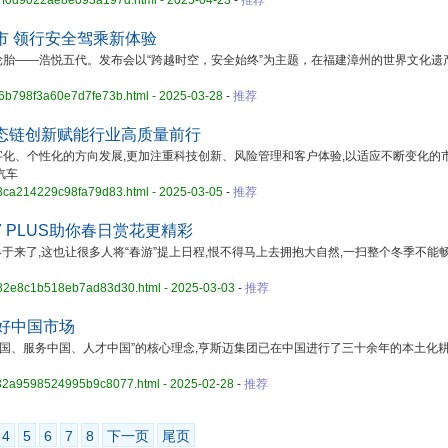
c97f0d9022ae8e093a197d.html - 2025-04-23
-
推荐
市 领行安全驾乘新体验
——浩悦五代。发布会以“跨越时空，安全始终”为主题，在福建漳州的世界文化遗
ea6b798f3a60e7d7fe73b.html - 2025-03-28
-
推荐
态链创新赋能行业高质量前行
、个性化的方向发展,更加注重科技创新、风险管理和客户体验,以适应不断变化的
汽车
b58ca214229c98fa79d83.html - 2025-03-05
-
推荐
 PLUS助你春日赏花更精彩
于来了,这也让很多人将“春游”提上日程,恨不得马上去拥抱大自然,一扫整个冬季不能
e782e8c1b518eb7ad83d30.html - 2025-03-03
-
推荐
好中国市场
根中国、服务中国、人才中国”的核心理念,亨斯迈集团已在中国进行了三十余年的本土化
f132a9598524995b9c8077.html - 2025-02-28
-
推荐
4
5
6
7
8
下一页
尾页