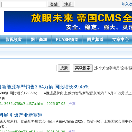
加入
：
影视频道
网上商城
FLASH频道
图片频道
文章中心
(多个关键字请用"空格"隔
能源车型销售3.64万辆 同比增长39.45%
0辆,同比增长12.86%; ●推进品牌向上,致力智能新能源,长城汽车6月20万元以
销售
a74af8635b758cf8ad37a.html - 2025-07-02
-
推荐
原料展 引爆产业新赛道
然原料、食品配料展览会(Hi&Fi Asia-China 2025，简称FIA)于上海国家会展中
动者，