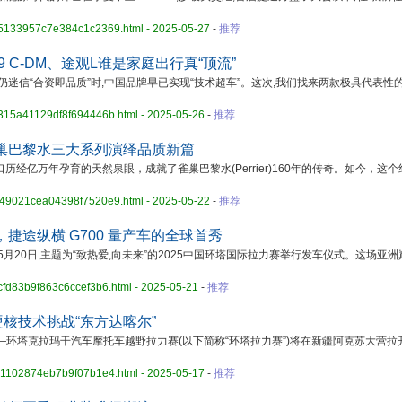
f85133957c7e384c1c2369.html - 2025-05-27
-
推荐
 C-DM、途观L谁是家庭出行真“顶流”
仍迷信“合资即品质”时,中国品牌早已实现“技术超车”。这次,我们找来两款极具代表性
7315a41129df8f694446b.html - 2025-05-26
-
推荐
巢巴黎水三大系列演绎品质新篇
一口历经亿万年孕育的天然泉眼，成就了雀巢巴黎水(Perrier)160年的传奇。如今，这
d649021cea04398f7520e9.html - 2025-05-22
-
推荐
捷途纵横 G700 量产车的全球首秀
20日,主题为“致热爱,向未来”的2025中国环塔国际拉力赛举行发车仪式。这场亚洲
bcfd83b9f863c6ccef3b6.html - 2025-05-21
-
推荐
硬核技术挑战“东方达喀尔”
—环塔克拉玛干汽车摩托车越野拉力赛(以下简称“环塔拉力赛”)将在新疆阿克苏大营拉
b21102874eb7b9f07b1e4.html - 2025-05-17
-
推荐