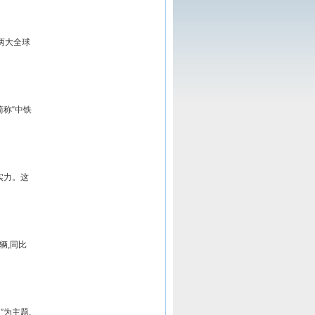
际两大全球
称“中铁
实力。这
辆,同比
”为主题,