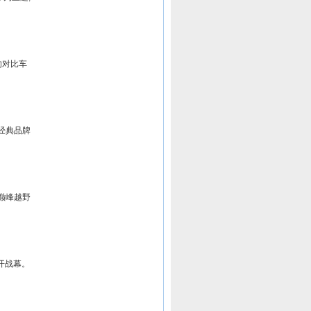
的对比车
个经典品牌
巅峰越野
开战幕。