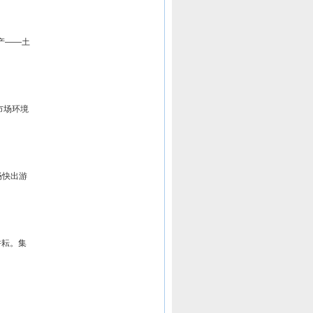
产——土
市场环境
畅快出游
耕耘。集