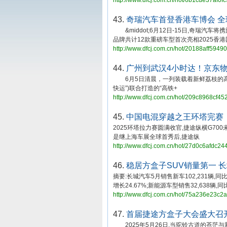
http://www.dfcj.com.cn/hot/6b1cde37af0
43.
奇瑞汽车首登香港车博会 
&middot;6月12日-15日,奇瑞汽车
品牌共计12款重磅车型首次亮相2025香
http://www.dfcj.com.cn/hot/20188aff594
44.
广州到武汉4小时达！京东
6月5日清晨，一列装载着新鲜荔枝的高
快运”)联合打造的“高铁+
http://www.dfcj.com.cn/hot/209c8968cf4
45.
中国电混穿越之王环塔完赛
2025环塔拉力赛圆满收官,捷途纵横G70
是继上海车展全球首秀后,捷途纵
http://www.dfcj.com.cn/hot/27d0c6afdc2
46.
稳居方盒子SUV销量第一 长城
摘要:长城汽车5月销售新车102,231辆,同
增长24.67%;新能源车型销售32,638辆,
http://www.dfcj.com.cn/hot/75a236e23c
47.
首届捷途方盒子大会盛大召
2025年5月26日,当驼铃古道的苍茫与新