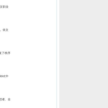
文职业
。依文
复了秩序
ot;中
想者、全