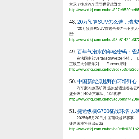
宣示了捷途汽车重塑世界越野文
http://www.dfcj.com.cn/hot/827e9520be
48.
20万预算SUV怎么选，瑞虎9
“20万预算买SUV首选合资?”当不少人
型:一
http://www.dfcj.com.cn/hot/98a81424b3f
49.
百年气泡水的年轻密码：雀
在法国南部Verg&egrave;ze小镇，
正以三大创新系列——Forever果味
http://www.dfcj.com.cn/hot/8cd753c4a2
50.
中国新能源越野的环塔野心，
汽车轰鸣激荡旷野,旌旗猎猎漫卷连云!5月
盛会吸引40余支车队、105辆赛
http://www.dfcj.com.cn/hot/ad0b89f7420
51.
捷途纵横G700征战环塔 以
2025年5月20日,中国顶级越野赛事—
捷途纵横将派出&ldq
http://www.dfcj.com.cn/hot/be0effe0281