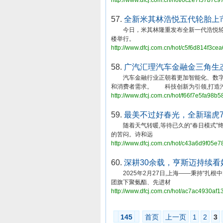
http://www.dfcj.com.cn/hot/0c2e7f57b7
57.
全新米其林浩悦五代轮胎上
今日，米其林隆重发布全新一代浩悦轮胎
楼举行。
http://www.dfcj.com.cn/hot/c5f6d814f3c
58.
广汽汇理汽车金融金三角生
汽车金融行业正朝着更加智能化、数字化
和消费者需求。 科技创新为引领,打造
http://www.dfcj.com.cn/hot/f66f7e5fa98
59.
最美不过好春光，全新瑞虎7
随着天气转暖,等待已久的“春日模式”终
的苦闷。诗和远
http://www.dfcj.com.cn/hot/c43a6d9f05
60.
深耕30余载，亨斯迈持续看
2025年2月27日,上海——秉持“扎
团旗下聚氨酯、先进材
http://www.dfcj.com.cn/hot/ac7ac4930a
145
首页
上一页
1
2
3