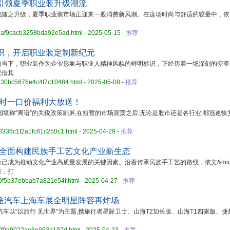
引领夏季职业装升级潮流
之升级，夏季职业装市场正迎来一股消费新风潮。在这场时尚与舒适的较量中，依
a9af9cacb3258bda92e5ad.html - 2025-05-15
-
推荐
织，开启职业装定制新纪元
下，职业装作为企业形象与职业人精神风貌的鲜明标识，正经历着一场深刻的变革
凭借其
a230bc5676e4c4f7c10484.html - 2025-05-08
-
推荐
限时一口价福利大放送！
称“离谱”的关税政策刷屏,在短暂的市场震荡之后,无论是股市还是各行业,都迅速恢
28336c1f2a1fc81c250c1.html - 2025-04-29
-
推荐
能全面构建民族手工艺文化产业新生态
为推动文化产业高质量发展的关键因素。沿着传承民族手工艺的路线，依文&midd
技，打
d9f5b37ebbab7a821e54f.html - 2025-04-27
-
推荐
捷途汽车上海车展全明星阵容再炸场
车以“以旅行 见世界”为主题,携旅行者星际卫士、山海T2加长版、山海T1四驱版、捷