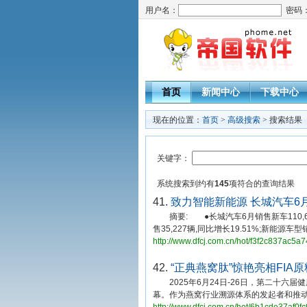
用户名：
密码
首页
新闻中心
下载中心
现在的位置：
首页
>
高级搜索
> 搜索结果
关键字：
系统搜索到约有
145
项符合
的查询结果
41.
致力智能新能源 长城汽车6月新
摘要: ●长城汽车6月销售新车110,69
售35,227辆,同比增长19.51%;新能源车型
http://www.dfcj.com.cn/hot/f3f2c837ac5
42.
“正典燕窝肽”惊艳亮相FIA
2025年6月24日-26日，第二十六届健康天
幕。作为燕窝行业溯源体系的发起者和推