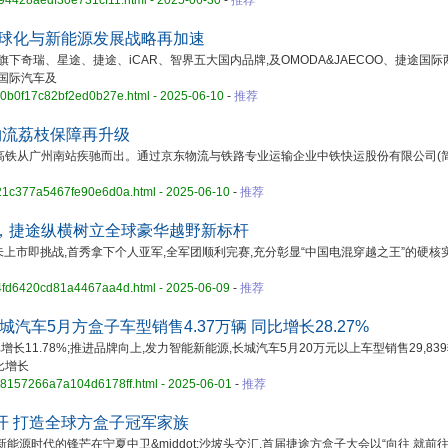
fc94428aedf30e731cf11.html - 2025-06-30
-
推荐
全球化与新能源发展战略再加速
将携旗下奇瑞、星途、捷途、iCAR、智界五大国内品牌,及OMODA&JAECOO、捷途国
港国际汽车及
900b0f17c82bf2ed0b27e.html - 2025-06-10
-
推荐
物流荔枝保障再升级
铁从广州南站疾驰而出。通过京东物流与铁路专业运输企业中铁快运股份有限公司(简
521c377a5467fe90e6d0a.html - 2025-06-10
-
推荐
，捷途纵横树立全球豪华越野新标杆
0未上市即挑战,首秀拿下个人亚军,全军团顺利完赛,充分彰显“中国电混穿越之王”的硬核
44fd6420cd81a4467aa4d.html - 2025-06-09
-
推荐
汽车5月方盒子车型销售4.37万辆 同比增长28.27%
比增长11.78%;推进品牌向上,发力智能新能源,长城汽车5月20万元以上车型销售29,839
同比增长
2a8157266a7a104d6178ff.html - 2025-06-01
-
推荐
开 打造全球方盒子冠军家族
能源时代的锋芒在宁夏中卫&middot;沙坡头交汇,首届捷途方盒子大会以“向往 就前往