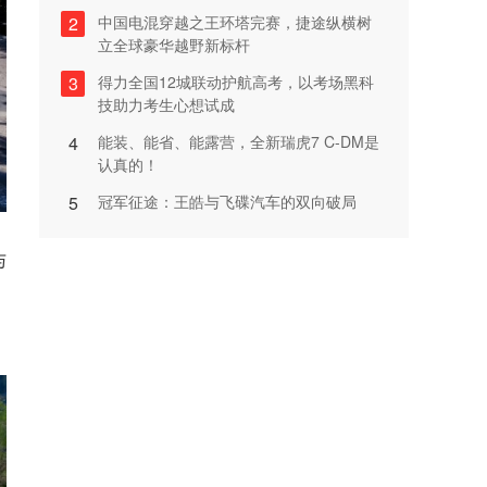
2
中国电混穿越之王环塔完赛，捷途纵横树
立全球豪华越野新标杆
3
得力全国12城联动护航高考，以考场黑科
技助力考生心想试成
4
能装、能省、能露营，全新瑞虎7 C-DM是
认真的！
5
冠军征途：王皓与飞碟汽车的双向破局
与