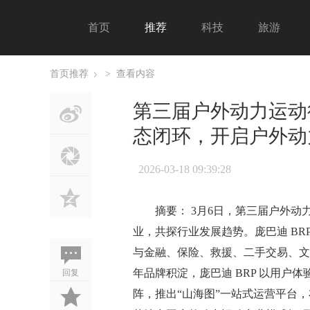
首页
推荐
科技
旅游
首页
推荐
>
查看内容
›
第三届户外动力运动
态闭环，开启户外动
2026-03-18 09:39:28
摘要： 3月6日，第三届户外动
业，共探行业发展趋势。庞巴迪 B
与金融、保险、救援、二手交易、文
回复
年品牌积淀，庞巴迪 BRP 以用
阵，推出“山海图”一站式运营平台