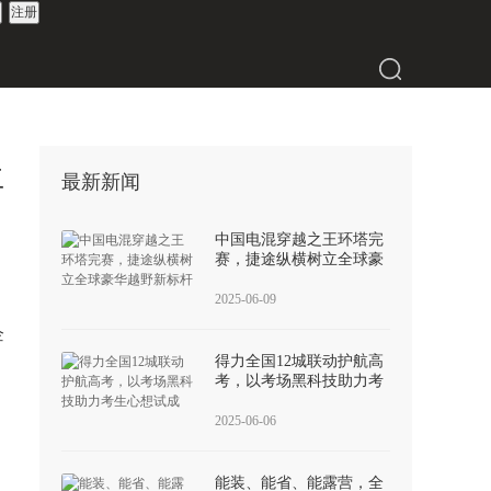
生
最新新闻
中国电混穿越之王环塔完
赛，捷途纵横树立全球豪
华越野新标杆
2025-06-09
企
得力全国12城联动护航高
，
考，以考场黑科技助力考
生心想试成
2025-06-06
能装、能省、能露营，全