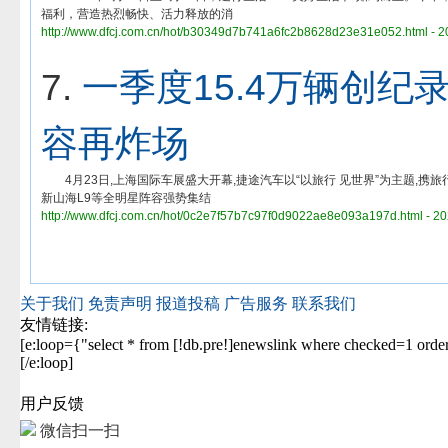
福利，营造热烈畅快、活力释放的消
http://www.dfcj.com.cn/hot/b30349d7b741a6fc2b8628d23e31e052.html - 
7.
一季度15.4万辆创
容再炸场
4月23日,上海国际车展盛大开幕,捷途汽车以“以旅行 见世界”为主题,携
新山海L9等全明星阵容强势集结
http://www.dfcj.com.cn/hot/0c2e7f57b7c97f0d9022ae8e093a197d.html - 2
关于我们
免责声明
报道投稿
广告服务
联系我们
友情链接:
[e:loop={"select * from [!db.pre!]enewslink where checked=1 orde
[/e:loop]
用户反馈
微信扫一扫